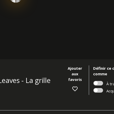
Ajouter
Définir ce 
aux
comme
eaves - La grille
favoris
À tr
Acqu