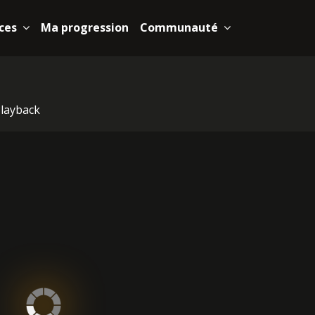
ces
Ma progression
Communauté
layback