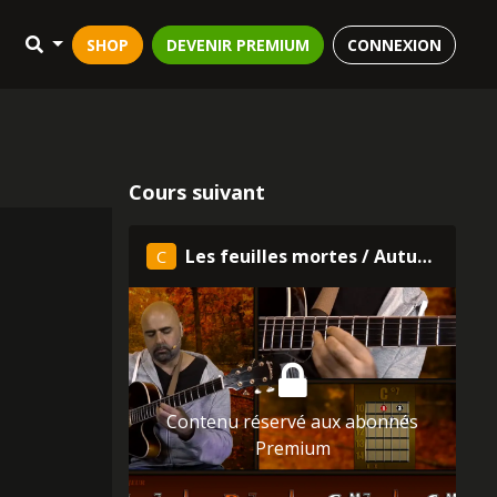
SHOP
DEVENIR PREMIUM
CONNEXION
Cours suivant
Les feuilles mortes / Autumn Leaves - Accompagnement d'une basse
C
Contenu réservé aux abonnés
Premium