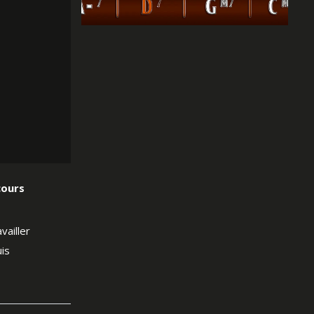
cours
availler
is