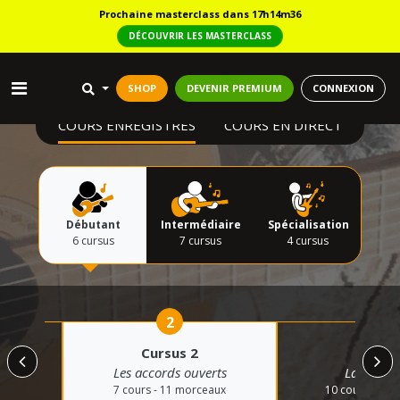
Prochaine masterclass dans 17h14m35
DÉCOUVRIR LES MASTERCLASS
SHOP
DEVENIR PREMIUM
CONNEXION
COURS ENREGISTRÉS
COURS EN DIRECT
Débutant
Intermédiaire
Spécialisation
6 cursus
7 cursus
4 cursus
2
3
Cursus 2
Cursus
Les accords ouverts
La rythm
aux
7 cours - 11 morceaux
10 cours - 53