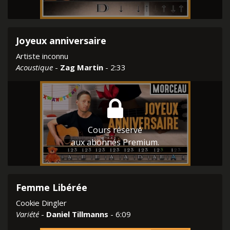
Joyeux anniversaire
Artiste inconnu
Acoustique
-
Zag Martin
- 2:33
Cours réservé
aux abonnés Premium.
Femme Libérée
Cookie Dingler
Variété
-
Daniel Tillmanns
- 6:09